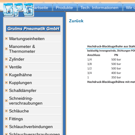
Startseite
Produkte
Tech. Informationen
Wir 
Zurück
Wartungseinheiten
Manometer &
Thermometer
Zylinder
Ventile
Kugelhähne
Kupplungen
Schalldämpfer
Schneidring-
verschraubungen
Schläuche
Fittings
Schlauchverbindungen
Schlauchverschraubungen