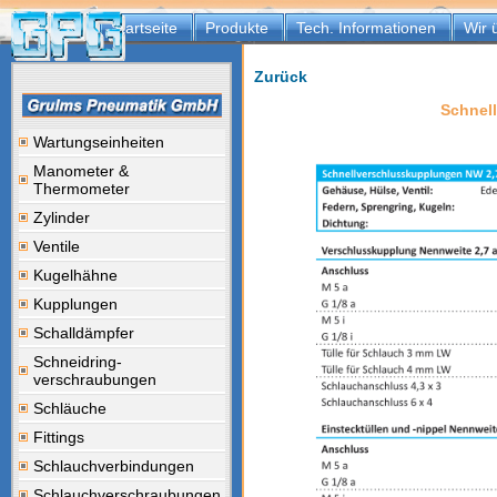
Startseite
Produkte
Tech. Informationen
Wir 
Zurück
Schnel
Wartungseinheiten
Manometer &
Thermometer
Zylinder
Ventile
Kugelhähne
Kupplungen
Schalldämpfer
Schneidring-
verschraubungen
Schläuche
Fittings
Schlauchverbindungen
Schlauchverschraubungen