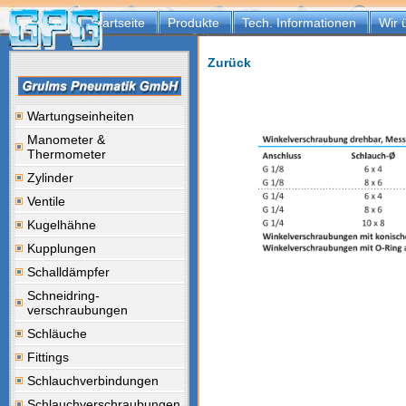
Startseite
Produkte
Tech. Informationen
Wir 
Zurück
Wartungseinheiten
Manometer &
Thermometer
Zylinder
Ventile
Kugelhähne
Kupplungen
Schalldämpfer
Schneidring-
verschraubungen
Schläuche
Fittings
Schlauchverbindungen
Schlauchverschraubungen