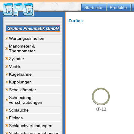
Startseite
Produkte
Zurück
Wartungseinheiten
Manometer &
Thermometer
Zylinder
Ventile
Kugelhähne
Kupplungen
Schalldämpfer
Schneidring-
verschraubungen
Schläuche
Fittings
Schlauchverbindungen
Schlauchverschraubungen