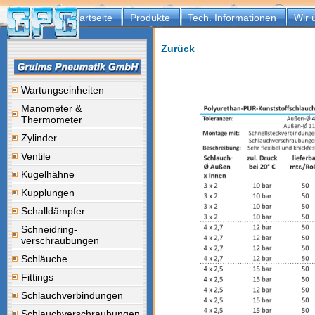
Startseite
Produkte
Tech. Informationen
Wir 
Zurück
Wartungseinheiten
Manometer &
Thermometer
Zylinder
Ventile
Kugelhähne
Kupplungen
Schalldämpfer
Schneidring-
verschraubungen
Schläuche
Fittings
Schlauchverbindungen
Schlauchverschraubungen